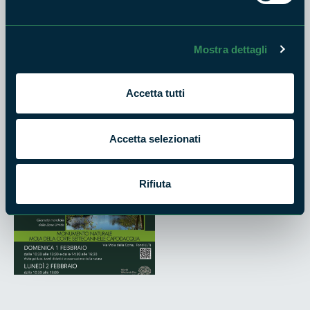
Aurunci.
Info e prenotazioni per gruppi: 06 86210833 – int. 2/4
Mostra dettagli
Un’occasione per celebrare il World Wetlands Day 2026 e
conoscere da vicino ambienti naturali di grande valore
Accetta tutti
ecologico e culturale.
Vi aspettiamo per vivere insieme la natura, tra terra e acqua.
Accetta selezionati
Rifiuta