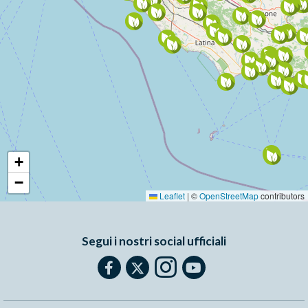
+
−
Leaflet
|
©
OpenStreetMap
contributors
Segui i nostri social ufficiali