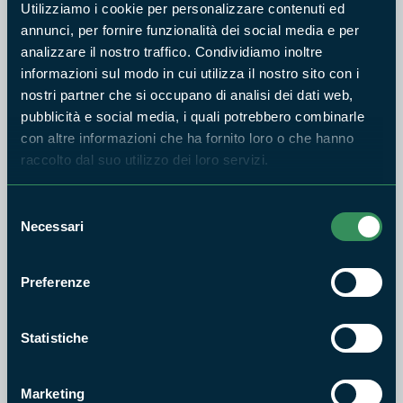
Utilizziamo i cookie per personalizzare contenuti ed
fondamentali per la conservazione della biodiversità,
annunci, per fornire funzionalità dei social media e per
attraverso momenti divulgativi e di osservazione diretta
analizzare il nostro traffico. Condividiamo inoltre
della natura.
informazioni sul modo in cui utilizza il nostro sito con i
Domenica 1 febbraio 2026
nostri partner che si occupano di analisi dei dati web,
pubblicità e social media, i quali potrebbero combinarle
dalle 10:30 alle 13:30 e dalle 14:30 alle 16:30
con altre informazioni che ha fornito loro o che hanno
Attività aperte al pubblico:
raccolto dal suo utilizzo dei loro servizi.
visite guidate
tavoli didattici
Selezione
osservazione della natura
Necessari
del
consenso
Lunedì 2 febbraio 2026
Preferenze
dalle 10:30 alle 13:00
Attività dedicata alle scuole:
“Zone Umide: Biodiversità da tutelare”
Statistiche
Le attività sono a cura della Cooperativa “Le Mille e Una
Notte”, con il contributo dell’Ente Parco Naturale dei Monti
Marketing