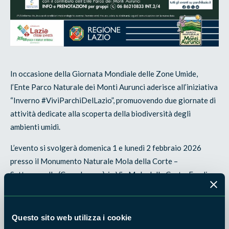
In occasione della Giornata Mondiale delle Zone Umide,
l’Ente Parco Naturale dei Monti Aurunci aderisce all’iniziativa
“Inverno #ViviParchiDelLazio”, promuovendo due giornate di
attività dedicate alla scoperta della biodiversità degli
ambienti umidi.
L’evento si svolgerà domenica 1 e lunedì 2 febbraio 2026
presso il Monumento Naturale Mola della Corte –
Settecannelle (Capodacqua), in Via Mola della Corte, Fondi
(LT).
Le attività previste permetteranno di approfondire la
Questo sito web utilizza i cookie
conoscenza degli ecosistemi di transizione tra terra e acqua,