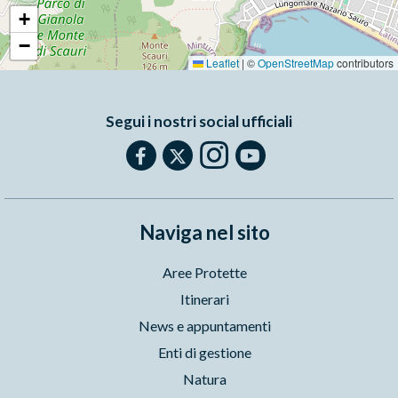
+
−
Leaflet
|
©
OpenStreetMap
contributors
Segui i nostri social ufficiali
Naviga nel sito
Aree Protette
Itinerari
News e appuntamenti
Enti di gestione
Natura