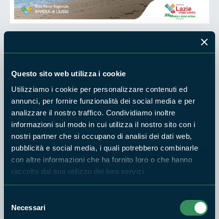
La Torre Quadrata.
Sabato 29 Novembre, ore 10:00 - Scauri
Questo sito web utilizza i cookie
Utilizziamo i cookie per personalizzare contenuti ed
La Torre Quadrata (o di “Scauri” o dei “Cavallari”) sorge su un
annunci, per fornire funzionalità dei social media e per
picco a strapiombo sul mare e fu eretta nel XVI secolo per
analizzare il nostro traffico. Condividiamo inoltre
potenziare le difese costiere. Dal lungomare di Scauri,
informazioni sul modo in cui utilizza il nostro sito con i
saliremo
verso il promontorio di Monte d’oro, catturando i
nostri partner che si occupano di analisi dei dati web,
profumi della macchia mediterranea e ammirando il panorama
pubblicità e social media, i quali potrebbero combinarle
del golfo. A seguire, scenderermo verso la spiaggia dei
con altre informazioni che ha fornito loro o che hanno
sassolini, per un’ po di biologia marina con conchiglie e altro
raccolto dal suo utilizzo dei loro servizi.
materiale che le mareggiate portano a riva.
Selezione
• Appuntamento: ore 10.00, Ecoalbergo del parco, via
Necessari
del
Cesare Baronio snc (via Appia, area ex SIECI).