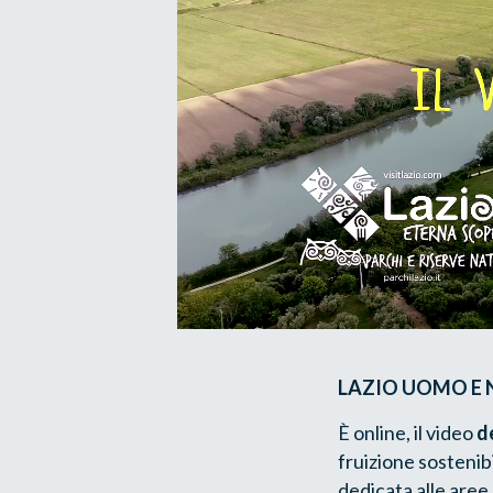
LAZIO UOMO E N
È online, il
video
de
fruizione sostenib
dedicata alle aree