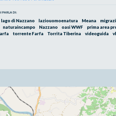
 PARLA DI:
lago di Nazzano
laziouomoenatura
Meana
migrazi
naturaincampo
Nazzano
oasi WWF
prima area pr
arfa
torrente Farfa
Torrita Tiberina
videoguida
v