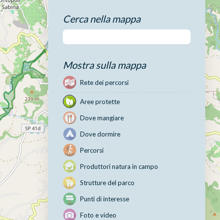
Cerca nella mappa
Mostra sulla mappa
Rete dei percorsi
Aree protette
Dove mangiare
Dove dormire
Percorsi
Produttori natura in campo
Strutture del parco
Punti di interesse
Foto e video