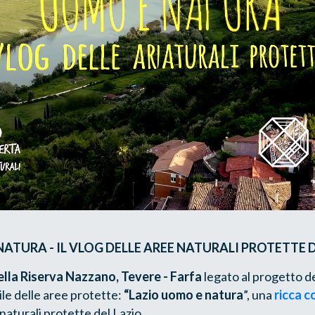
ATURA - IL VLOG DELLE AREE NATURALI PROTETTE 
lla Riserva Nazzano, Tevere - Farfa
legato al
progetto de
ile delle aree protette:
“Lazio uomo e natura
”, una
ricca c
 naturali protette del Lazio.