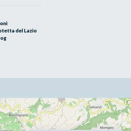
oni
otetta del Lazio
log