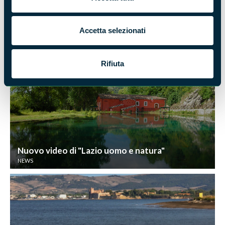
Pubblicata la nuova videoguida della Riserva
Accetta selezionati
naturale Montagne della Duchessa
NEWS
Rifiuta
Nuovo video di "Lazio uomo e natura"
NEWS