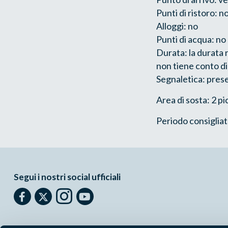
Punti di ristoro: n
Alloggi: no
Punti di acqua: no
Durata: la durata r
non tiene conto di
Segnaletica: prese
Area di sosta: 2 p
Periodo consiglia
Segui i nostri social ufficiali