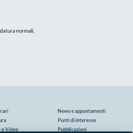
ndatura normali,
erari
News e appuntamenti
ura
Punti di interesse
 e Video
Pubblicazioni