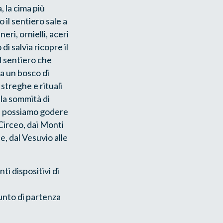
, la cima più
 il sentiero sale a
eri, ornielli, aceri
i salvia ricopre il
il sentiero che
sa un bosco di
streghe e rituali
 la sommità di
qui possiamo godere
Circeo, dai Monti
e, dal Vesuvio alle
ti dispositivi di
punto di partenza