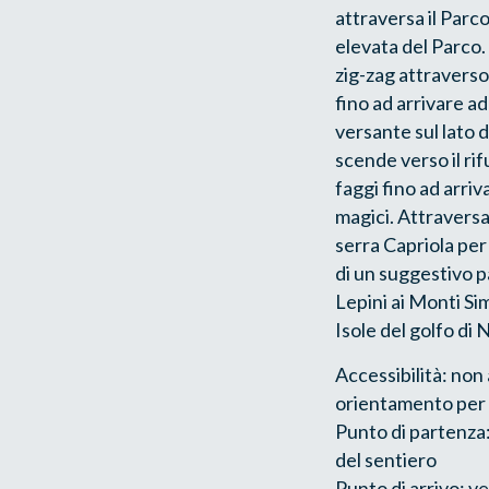
attraversa il Parco
elevata del Parco. 
zig-zag attraverso 
fino ad arrivare ad
versante sul lato d
scende verso il rif
faggi fino ad arriv
magici. Attraversan
serra Capriola per
di un suggestivo p
Lepini ai Monti Si
Isole del golfo di 
Accessibilità: non 
orientamento per 
Punto di partenza:
del sentiero
Punto di arrivo: ve