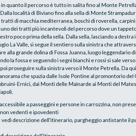
 in quanto il percorso è tutto in salita fino al Monte Petrella
Dalla località di Biviano fino alla sella di Monte Strampaduro
tratti di macchia mediterranea, boschi di roverella, carpini n
 uno dei tratti più incantevoli del percorso dove un tappeto d
estro poco prima della sella. Dalla sella, lasciando a destra 
ugio La Valle, si segue il sentiero sulla sinistra che attraver
are alla grande dolina di Fossa Juanna, luogo leggendario di 
do la fossa e seguendo i segni bianchi e rossi si sale verso
 poi proseguire sulla sinistra verso il Monte Petrella. Da 
anorama che spazia dalle Isole Pontine al promontorio del 
mbruini-Ernici, dai Monti delle Mainarde ai Monti del Mates
Napoli.
accessibile a passeggini e persone in carrozzina, non presen
non vedenti e ipovedenti
 vedi descrizione dell'itinerario, pargheggio antistante il 
di descrizione dell'itinerario