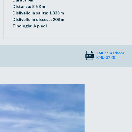
Distanza: 8,5 Km
Dislivello in salita: 1.333 m
Dislivello in discesa: 208 m
Tipologia: A piedi
KML della scheda
KML - 27 KB