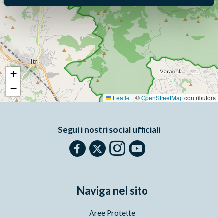
+
−
Leaflet
|
©
OpenStreetMap
contributors
Segui i nostri social ufficiali
Naviga nel sito
Aree Protette