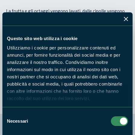
La frutta e gli ortaggi vengono lavati, dalle cipolle vengono
eliminati gli strati superficiali ed accorciate le radici, e
successivamente vengono posti nell'aceto prodotto da vino
nero di produzione familiare, poi conservato in barattoli di
Questo sito web utilizza i cookie
vetro.
Utilizziamo i cookie per personalizzare contenuti ed
La pratica della conservazione sotto aceto costituisce una
annunci, per fornire funzionalità dei social media e per
tipica metodologia di conservazione familiare che è stata
analizzare il nostro traffico. Condividiamo inoltre
informazioni sul modo in cui utilizza il nostro sito con i
ripresa e adottata a livello industriale. Queste preparazioni
nostri partner che si occupano di analisi dei dati web,
vengono effettuate da lungo tempo nella zona, come risulta
pubblicità e social media, i quali potrebbero combinarle
da testimonianze ultratrentennali.
con altre informazioni che ha fornito loro o che hanno
raccolto dal suo utilizzo dei loro servizi.
Selezione
Necessari
del
La mappa di Parchilazio.it
consenso