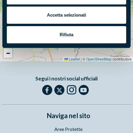
Accetta selezionati
Rifiuta
+
−
Leaflet
|
©
OpenStreetMap
contributors
Segui i nostri social ufficiali
Naviga nel sito
Aree Protette