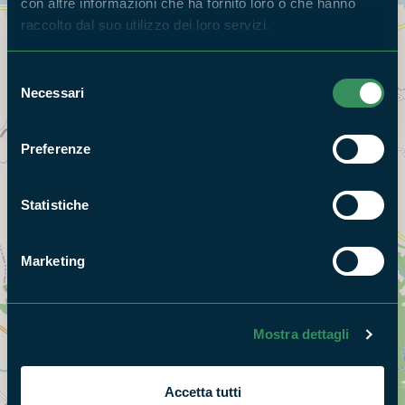
con altre informazioni che ha fornito loro o che hanno
raccolto dal suo utilizzo dei loro servizi.
Cerca nella mappa
OPZIONI
Selezione
Necessari
del
consenso
Preferenze
Statistiche
Marketing
Mostra dettagli
Accetta tutti