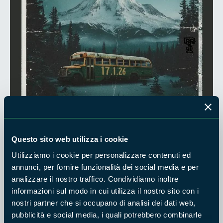
Questo sito web utilizza i cookie
Utilizziamo i cookie per personalizzare contenuti ed
Lo spettacolo di Marco Priori sulle tracce di Christopher
annunci, per fornire funzionalità dei social media e per
McCandless, il ragazzo che sognava l’Alaska. Riflessioni,
analizzare il nostro traffico. Condividiamo inoltre
aneddoti e Natura accompagnati dai Seattle Tales con la
informazioni sul modo in cui utilizza il nostro sito con i
colonna sonora del film di Sean Penn. Aperitivo dopo lo
nostri partner che si occupano di analisi dei dati web,
spettacolo.
pubblicità e social media, i quali potrebbero combinarle