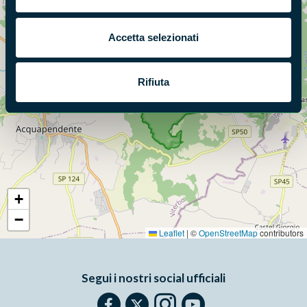
Accetta selezionati
Rifiuta
+
−
Leaflet
|
©
OpenStreetMap
contributors
Segui i nostri social ufficiali