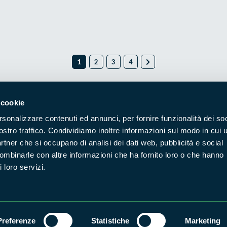
1
2
3
4
 cookie
rsonalizzare contenuti ed annunci, per fornire funzionalità dei soc
Naviga nel sito
ostro traffico. Condividiamo inoltre informazioni sul modo in cui u
partner che si occupano di analisi dei dati web, pubblicità e social
Aree Protette
Itin
combinarle con altre informazioni che ha fornito loro o che hanno
 loro servizi.
Enti di gestione
Nat
Storie
Foto
Prodotti Natura in Campo
Azi
Cartografie
Avvi
Preferenze
Statistiche
Marketing