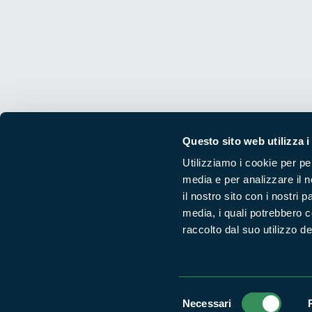
Questo sito web utilizza i
Utilizziamo i cookie per pe
media e per analizzare il n
Segui i nostri social ufficiali
il nostro sito con i nostri 
media, i quali potrebbero 
raccolto dal suo utilizzo dei
Selezione
Necessari
del