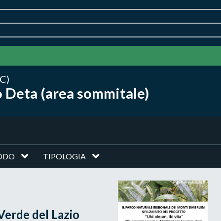
C)
 Deta (area sommitale)
ODO
TIPOLOGIA
 Verde del Lazio