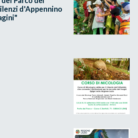
 del Parco dei
Silenzi d'Appennino
agini"