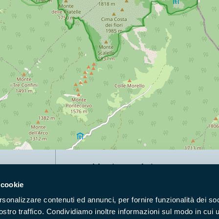
Naviga nel sito
 cookie
Aree Protette
Itin
rsonalizzare contenuti ed annunci, per fornire funzionalità dei soc
Enti di gestione
Nat
ostro traffico. Condividiamo inoltre informazioni sul modo in cui u