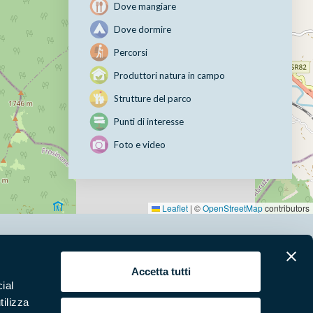
Dove mangiare
Dove dormire
Percorsi
Produttori natura in campo
Strutture del parco
Punti di interesse
Foto e video
Leaflet
|
©
OpenStreetMap
contributors
erari
News e appuntamenti
Accetta tutti
ial
ura
Punti di interesse
tilizza