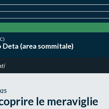
C)
 Deta (area sommitale)
ti
025
coprire le meraviglie