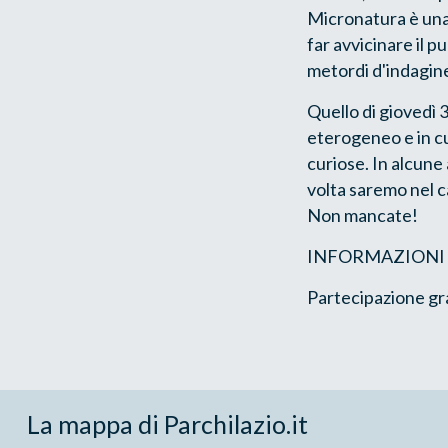
Micronatura è una 
far avvicinare il 
metordi d'indagine
Quello di giovedì 
eterogeneo e in cui
curiose. In alcune
volta saremo nel c
Non mancate!
INFORMAZIONI
Partecipazione gr
La mappa di Parchilazio.it