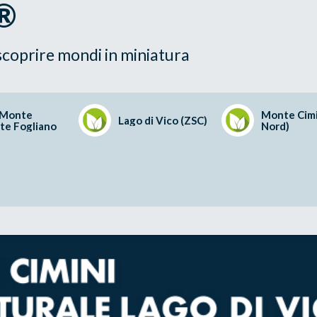
a®
scoprire mondi in miniatura
- Monte
Monte Cimi
Lago di Vico (ZSC)
te Fogliano
Nord)