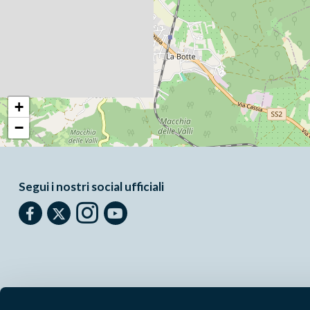
+
−
Segui i nostri social ufficiali