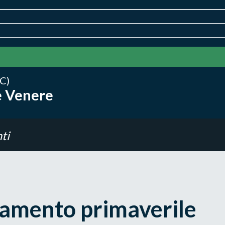
C)
e Venere
ti
tamento primaverile