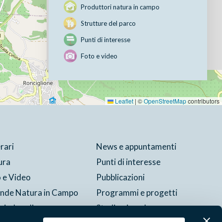
Produttori natura in campo
Strutture del parco
Punti di interesse
Foto e video
Leaflet
|
©
OpenStreetMap
contributors
erari
News e appuntamenti
ura
Punti di interesse
 e Video
Pubblicazioni
ende Natura in Campo
Programmi e progetti
si e bandi
Studi e ricerche