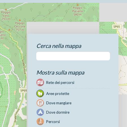
Cerca nella mappa
Mostra sulla mappa
Rete dei percorsi
Aree protette
Dove mangiare
Dove dormire
Percorsi