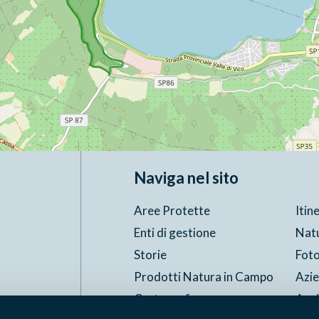
Naviga nel sito
Aree Protette
Itin
Enti di gestione
Nat
Storie
Foto
Prodotti Natura in Campo
Azi
Cartografie
Avvi