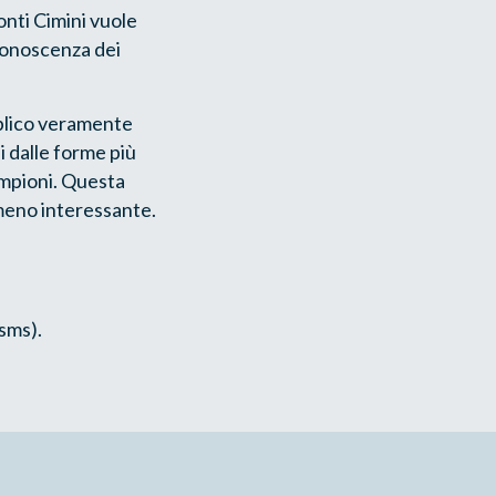
onti Cimini vuole
 conoscenza dei
bblico veramente
hi dalle forme più
ampioni. Questa
 meno interessante.
sms).