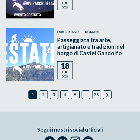
LUG
2026
PARCO CASTELLI ROMANI
Passeggiata tra arte,
artigianato e tradizioni nel
borgo di Castel Gandolfo
18
LUG
2026
1
2
3
4
5
...
25
Segui i nostri social ufficiali