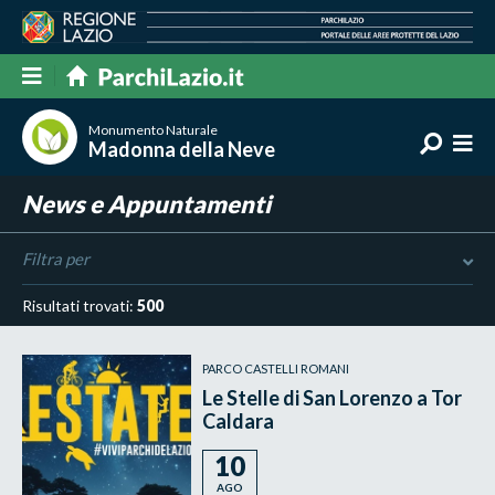
Monumento Naturale
Madonna della Neve
News e Appuntamenti
Filtra per
Risultati trovati:
500
PARCO CASTELLI ROMANI
Le Stelle di San Lorenzo a Tor
Caldara
10
AGO