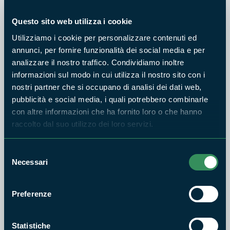
Questo sito web utilizza i cookie
Utilizziamo i cookie per personalizzare contenuti ed
PARCO CASTELLI ROMANI
annunci, per fornire funzionalità dei social media e per
Tramonto tra le Note
analizzare il nostro traffico. Condividiamo inoltre
informazioni sul modo in cui utilizza il nostro sito con i
31
nostri partner che si occupano di analisi dei dati web,
LUG
pubblicità e social media, i quali potrebbero combinarle
2026
con altre informazioni che ha fornito loro o che hanno
raccolto dal suo utilizzo dei loro servizi.
PARCO CASTELLI ROMANI
Selezione
Necessari
La Notte dei Gufi
del
consenso
25
Preferenze
LUG
2026
Statistiche