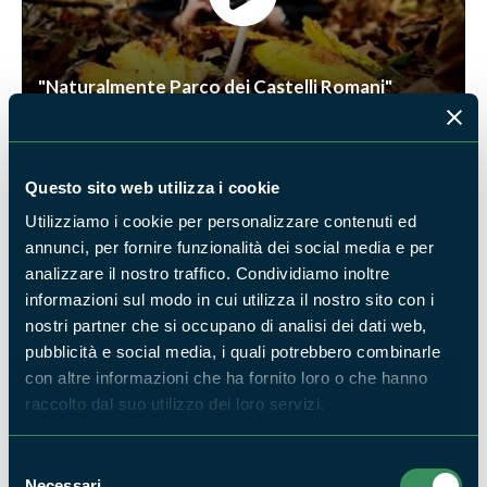
"Naturalmente Parco dei Castelli Romani"
Questo sito web utilizza i cookie
Utilizziamo i cookie per personalizzare contenuti ed
annunci, per fornire funzionalità dei social media e per
analizzare il nostro traffico. Condividiamo inoltre
informazioni sul modo in cui utilizza il nostro sito con i
"Una gita ai Castelli Romani" parte seconda - di
nostri partner che si occupano di analisi dei dati web,
Visit Lazio
pubblicità e social media, i quali potrebbero combinarle
con altre informazioni che ha fornito loro o che hanno
raccolto dal suo utilizzo dei loro servizi.
Selezione
Necessari