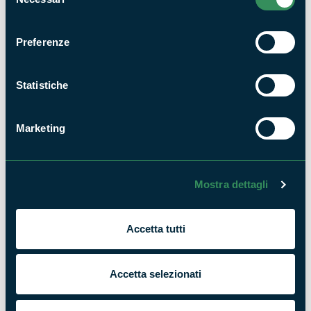
del
consenso
Preferenze
"I Castelli Romani" - di Visit Lazio
Statistiche
Marketing
Mostra dettagli
arte HD - PAYSAGES d'ICI et d'AILLEURS -
"Castelli Romani"
Accetta tutti
Accetta selezionati