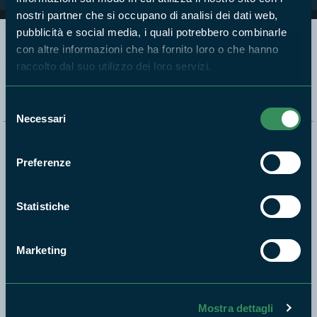
nostri partner che si occupano di analisi dei dati web,
pubblicità e social media, i quali potrebbero combinarle
con altre informazioni che ha fornito loro o che hanno
Segui i nostri social ufficiali
raccolto dal suo utilizzo dei loro servizi.
Selezione
Necessari
del
consenso
Naviga nel sito
Preferenze
Aree Protette
Itinerari
Statistiche
News e appuntamenti
Enti di gestione
Marketing
Natura
Punti di interesse
Storie
Mostra dettagli