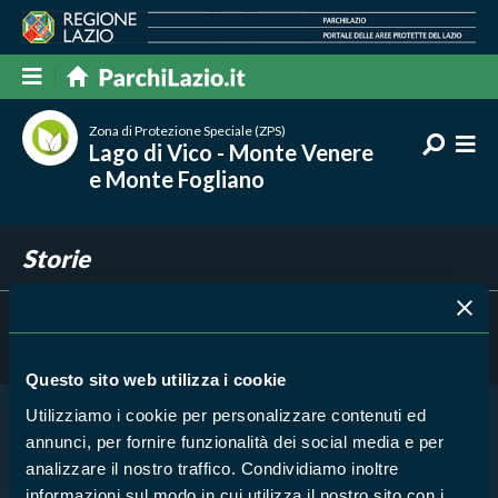
Zona di Protezione Speciale (ZPS)
Lago di Vico - Monte Venere
e Monte Fogliano
Storie
Filtra per
Risultati trovati:
0
Questo sito web utilizza i cookie
Utilizziamo i cookie per personalizzare contenuti ed
annunci, per fornire funzionalità dei social media e per
Nessun risultato trovato
analizzare il nostro traffico. Condividiamo inoltre
informazioni sul modo in cui utilizza il nostro sito con i