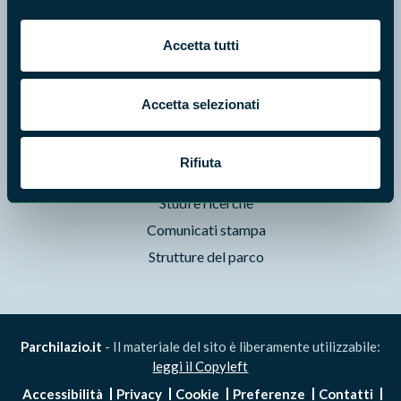
Foto e Video
Pubblicazioni
Accetta tutti
Prodotti Natura in Campo
Aziende Natura in Campo
Accetta selezionati
Programmi e progetti
Cartografie
Rifiuta
Avvisi e bandi
Studi e ricerche
Comunicati stampa
Strutture del parco
Parchilazio.it
- Il materiale del sito è liberamente utilizzabile:
leggi il Copyleft
Accessibilità
Privacy
Cookie
Preferenze
Contatti