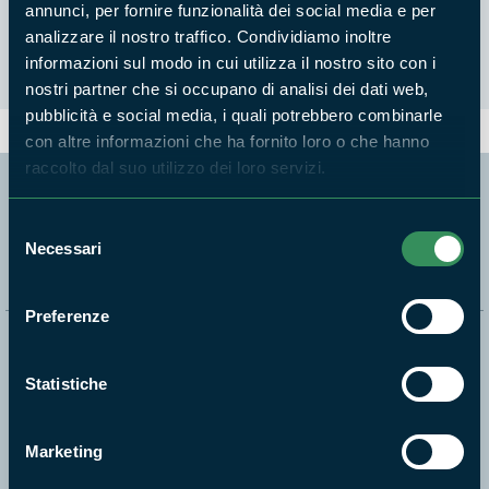
annunci, per fornire funzionalità dei social media e per
Nessun risultato trovato
analizzare il nostro traffico. Condividiamo inoltre
informazioni sul modo in cui utilizza il nostro sito con i
nostri partner che si occupano di analisi dei dati web,
pubblicità e social media, i quali potrebbero combinarle
con altre informazioni che ha fornito loro o che hanno
raccolto dal suo utilizzo dei loro servizi.
Segui i nostri social ufficiali
Selezione
Necessari
del
consenso
Preferenze
Naviga nel sito
Statistiche
Aree Protette
Itinerari
Marketing
News e appuntamenti