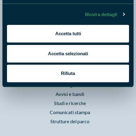
Enti di gestione
Natura
Mostra dettagli
Punti di interesse
Storie
Accetta tutti
Foto e Video
Pubblicazioni
Accetta selezionati
Prodotti Natura in Campo
Aziende Natura in Campo
Rifiuta
Programmi e progetti
Cartografie
Avvisi e bandi
Studi e ricerche
Comunicati stampa
Strutture del parco