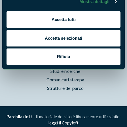
Mostra dettagli
Storie
Foto e Video
Accetta tutti
Pubblicazioni
Prodotti Natura in Campo
Aziende Natura in Campo
Accetta selezionati
Programmi e progetti
Cartografie
Rifiuta
Avvisi e bandi
Studi e ricerche
Comunicati stampa
Strutture del parco
Parchilazio.it
- Il materiale del sito è liberamente utilizzabile:
leggi il Copyleft