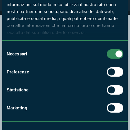
informazioni sul modo in cui utilizza il nostro sito con i
nostri partner che si occupano di analisi dei dati web,
pubblicità e social media, i quali potrebbero combinarle
con altre informazioni che ha fornito loro o che hanno
Segui i nostri social ufficiali
raccolto dal suo utilizzo dei loro servizi.
Selezione
Necessari
del
consenso
Naviga nel sito
Preferenze
Aree Protette
Itinerari
Statistiche
News e appuntamenti
Enti di gestione
Marketing
Natura
Punti di interesse