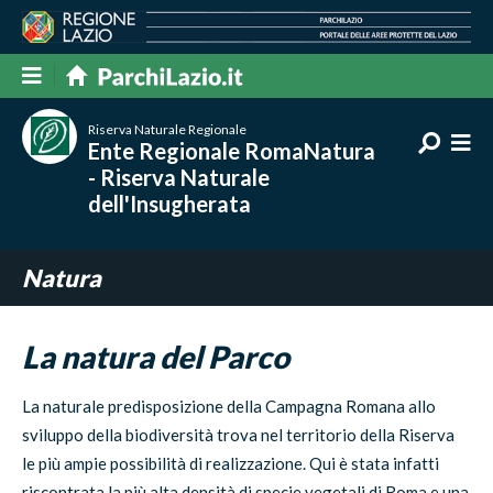
Riserva Naturale Regionale
Ente Regionale RomaNatura
- Riserva Naturale
dell'Insugherata
Natura
La natura del Parco
La naturale predisposizione della Campagna Romana allo
sviluppo della biodiversità trova nel territorio della Riserva
le più ampie possibilità di realizzazione. Qui è stata infatti
riscontrata la più alta densità di specie vegetali di Roma e una