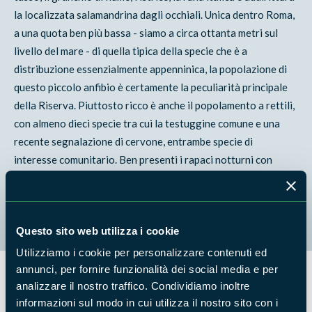
la localizzata salamandrina dagli occhiali. Unica dentro Roma,
a una quota ben più bassa - siamo a circa ottanta metri sul
livello del mare - di quella tipica della specie che è a
distribuzione essenzialmente appenninica, la popolazione di
questo piccolo anfibio è certamente la peculiarità principale
della Riserva. Piuttosto ricco è anche il popolamento a rettili,
con almeno dieci specie tra cui la testuggine comune e una
recente segnalazione di cervone, entrambe specie di
interesse comunitario. Ben presenti i rapaci notturni con
l'assiolo, il barbagianni, il gufo comune, la civetta. Nelle aree
aperte è possibile osservare ad esempio il martin pescatore e
l'averla capirossa, l'upupa, il rigogolo e l'averla piccola.
Questo sito web utilizza i cookie
Utilizziamo i cookie per personalizzare contenuti ed
annunci, per fornire funzionalità dei social media e per
analizzare il nostro traffico. Condividiamo inoltre
Flora
informazioni sul modo in cui utilizza il nostro sito con i