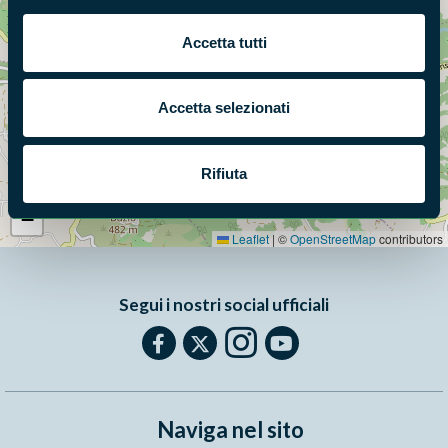
Accetta tutti
Accetta selezionati
Rifiuta
+
−
Leaflet
|
©
OpenStreetMap
contributors
Segui i nostri social ufficiali
Naviga nel sito