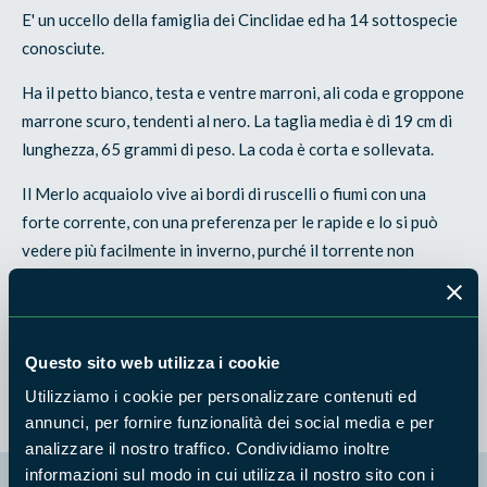
E' un uccello della famiglia dei Cinclidae ed ha 14 sottospecie
conosciute.
Ha il petto bianco, testa e ventre marroni, ali coda e groppone
marrone scuro, tendenti al nero. La taglia media è di 19 cm di
lunghezza, 65 grammi di peso. La coda è corta e sollevata.
Il Merlo acquaiolo vive ai bordi di ruscelli o fiumi con una
forte corrente, con una preferenza per le rapide e lo si può
vedere più facilmente in inverno, purché il torrente non
ghiacci completamente.
Costruisce il nido nelle vicinanze dei torrenti. Depone dalle 4
alle 6 uova che si schiudono dopo 15 giorni.
Questo sito web utilizza i cookie
Utilizziamo i cookie per personalizzare contenuti ed
annunci, per fornire funzionalità dei social media e per
analizzare il nostro traffico. Condividiamo inoltre
informazioni sul modo in cui utilizza il nostro sito con i
La mappa di Parchilazio.it