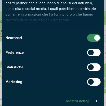
nostri partner che si occupano di analisi dei dati web,
pubblicità e social media, i quali potrebbero combinarle
con altre informazioni che ha fornito loro o che hanno
raccolto dal suo utilizzo dei loro servizi.
Cerca nella mappa
OPZIONI
Selezione
Necessari
del
consenso
Preferenze
Statistiche
Marketing
Mostra dettagli