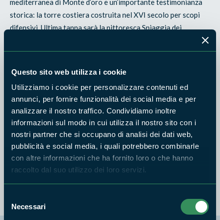
mediterranea di Monte d’oro e un’importante testimonianza
storica: la torre costiera costruita nel XVI secolo per scopi
difensivi. Ultima tappa sarà la pittoresca Spiaggia dei
sassolini, circondata da una vegetazione spettacolare e
rigogliosa.
Questo sito web utilizza i cookie
• Appuntamento: parco giochi antistante la Darsena di
Scauri
Utilizziamo i cookie per personalizzare contenuti ed
• Lunghezza: circa 1,7 km. • Difficoltà: turistica.
annunci, per fornire funzionalità dei social media e per
analizzare il nostro traffico. Condividiamo inoltre
• Dislivello: 55 m circa
informazioni sul modo in cui utilizza il nostro sito con i
• Accessibilità: Adulti, ragazzi e bambini accompagnati.
nostri partner che si occupano di analisi dei dati web,
• Accessori: Scarpe comode o da ginnastica.
pubblicità e social media, i quali potrebbero combinarle
• Iniziativa gratuita.
con altre informazioni che ha fornito loro o che hanno
raccolto dal suo utilizzo dei loro servizi.
Info:
Massimo Amoroso, tel. 347 5087535
Selezione
Necessari
del