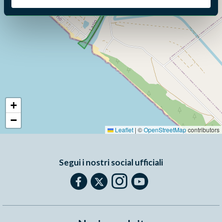
+
−
Leaflet
|
©
OpenStreetMap
contributors
Segui i nostri social ufficiali