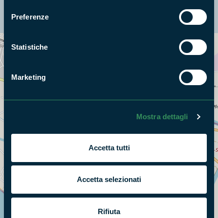
consenso
La mappa di Parchilazio.it
Preferenze
Statistiche
Cerca nella mappa
OPZIONI
Marketing
Mostra dettagli
Accetta tutti
Accetta selezionati
Rifiuta