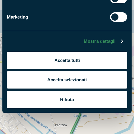
Marketing
La mappa di Parchilazio.it
Mostra dettagli
Cerca nella mappa
OPZIONI
Accetta tutti
Accetta selezionati
Rifiuta