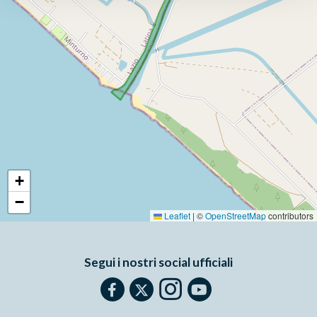
+
−
Leaflet
|
©
OpenStreetMap
contributors
Segui i nostri social ufficiali