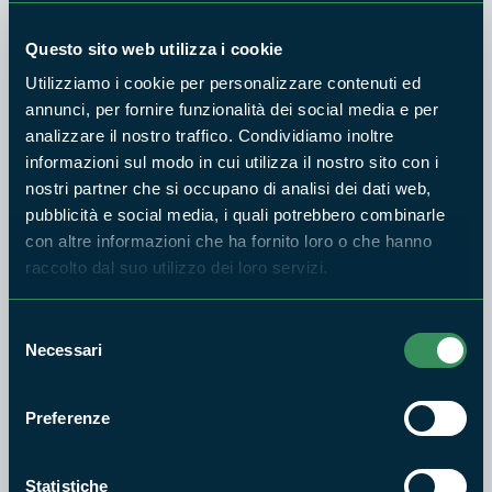
tra paesaggio, biodiversità e cultura. Attraverseremo
ambienti costieri di grande bellezza, la rigogliosa
Questo sito web utilizza i cookie
vegetazione mediterranea in fiore, e andremo a curiosare tra
Utilizziamo i cookie per personalizzare contenuti ed
testimonianze storiche che datano dall’epoca romana fino al
annunci, per fornire funzionalità dei social media e per
sedicesimo secolo.
analizzare il nostro traffico. Condividiamo inoltre
informazioni sul modo in cui utilizza il nostro sito con i
Appuntamento: via Porticciolo Romano (casetta di legno)
nostri partner che si occupano di analisi dei dati web,
Lunghezza: circa 5,2 km
pubblicità e social media, i quali potrebbero combinarle
Difficoltà: turistica
con altre informazioni che ha fornito loro o che hanno
Dislivello: 86 m circa
raccolto dal suo utilizzo dei loro servizi.
Accessibilità: Adulti, ragazzi e bambini
accompagnati
Selezione
Necessari
del
Accessori: Scarpe comode o da ginnastica
consenso
Iniziativa gratuita
Preferenze
Info:
Giancarlo Pagliaroli, TEL. 339 2217202
Statistiche