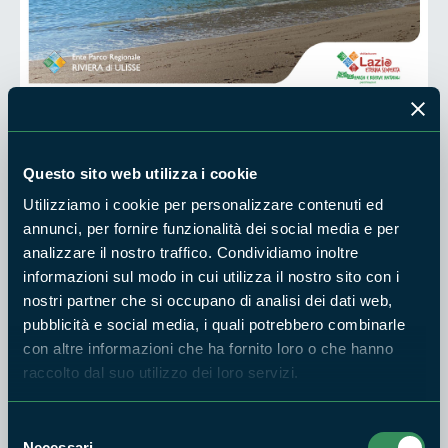
La Torre Quadrata.
Questo sito web utilizza i cookie
Sabato 29 Novembre, ore 10:00 - Scauri
Utilizziamo i cookie per personalizzare contenuti ed
La Torre Quadrata (o di “Scauri” o dei “Cavallari”) sorge su un
annunci, per fornire funzionalità dei social media e per
analizzare il nostro traffico. Condividiamo inoltre
picco a strapiombo sul mare e fu eretta nel XVI secolo per
informazioni sul modo in cui utilizza il nostro sito con i
potenziare le difese costiere. Dal lungomare di Scauri,
nostri partner che si occupano di analisi dei dati web,
saliremo
verso il promontorio di Monte d’oro, catturando i
pubblicità e social media, i quali potrebbero combinarle
profumi della macchia mediterranea e ammirando il panorama
con altre informazioni che ha fornito loro o che hanno
del golfo. A seguire, scenderermo verso la spiaggia dei
raccolto dal suo utilizzo dei loro servizi.
sassolini, per un’ po di biologia marina con conchiglie e altro
materiale che le mareggiate portano a riva.
Selezione
Necessari