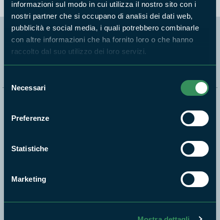
informazioni sul modo in cui utilizza il nostro sito con i
nostri partner che si occupano di analisi dei dati web,
pubblicità e social media, i quali potrebbero combinarle
con altre informazioni che ha fornito loro o che hanno
Segui i nostri social ufficiali
raccolto dal suo utilizzo dei loro servizi.
Selezione
Necessari
del
consenso
Naviga nel sito
Preferenze
Aree Protette
Itinerari
Statistiche
News e appuntamenti
Enti di gestione
Marketing
Natura
Punti di interesse
Storie
Mostra dettagli