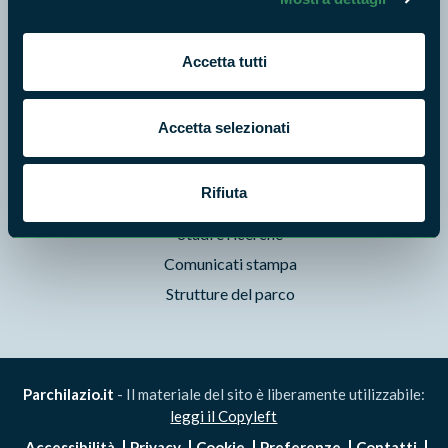
Foto e Video
Pubblicazioni
Accetta tutti
Prodotti Natura in Campo
Aziende Natura in Campo
Accetta selezionati
Programmi e progetti
Cartografie
Rifiuta
Avvisi e bandi
Studi e ricerche
Comunicati stampa
Strutture del parco
Parchilazio.it
- Il materiale del sito è liberamente utilizzabile:
leggi il Copyleft
Accessibilità
Privacy
Cookie
Preferenze
Contatti