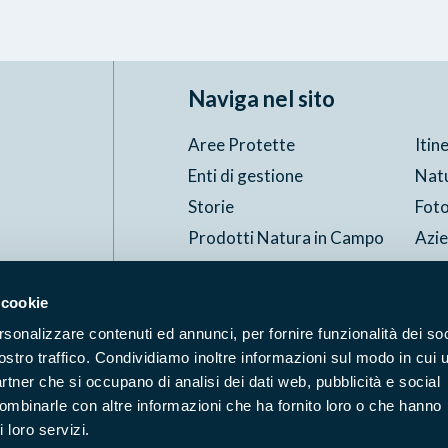
Naviga nel sito
Aree Protette
Itin
Enti di gestione
Nat
Storie
Foto
Prodotti Natura in Campo
Azi
Cartografie
Avvi
Comunicati stampa
Stru
 cookie
rsonalizzare contenuti ed annunci, per fornire funzionalità dei soc
ostro traffico. Condividiamo inoltre informazioni sul modo in cui u
Accessibilità
Privacy
ggi il Copyleft
partner che si occupano di analisi dei dati web, pubblicità e social
combinarle con altre informazioni che ha fornito loro o che hanno
 loro servizi.