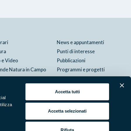
erari
News e appuntamenti
ura
Punti di interesse
 e Video
Pubblicazioni
ende Natura in Campo
Programmi e progetti
si e bandi
Studi e ricerche
tture del parco
Accetta tutti
ial
tilizza
Cookie
Preferenze
Contatti
Credits
Area riservata
Accetta selezionati
Rifiuta