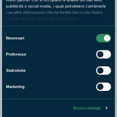
pubblicità e social media, i quali potrebbero combinarle
Segui i nostri social ufficiali
con altre informazioni che ha fornito loro o che hanno
raccolto dal suo utilizzo dei loro servizi.
Selezione
Necessari
del
Naviga nel sito
consenso
Aree Protette
Preferenze
Itinerari
News e appuntamenti
Statistiche
Enti di gestione
Natura
Marketing
Punti di interesse
Storie
Foto e Video
Mostra dettagli
Pubblicazioni