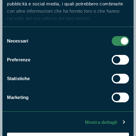
pubblicità e social media, i quali potrebbero combinarle
Segui i nostri social ufficiali
con altre informazioni che ha fornito loro o che hanno
raccolto dal suo utilizzo dei loro servizi.
Selezione
Necessari
del
Naviga nel sito
consenso
Preferenze
Aree Protette
Itinerari
Statistiche
News e appuntamenti
Enti di gestione
Marketing
Natura
Punti di interesse
Storie
Mostra dettagli
Foto e Video
Pubblicazioni