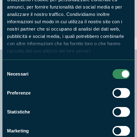
successive modifiche ed integrazioni
annunci, per fornire funzionalità dei social media e per
analizzare il nostro traffico. Condividiamo inoltre
informazioni sul modo in cui utilizza il nostro sito con i
nostri partner che si occupano di analisi dei dati web,
pubblicità e social media, i quali potrebbero combinarle
con altre informazioni che ha fornito loro o che hanno
raccolto dal suo utilizzo dei loro servizi.
Segui i nostri social ufficiali
Selezione
Necessari
del
consenso
Preferenze
Naviga nel sito
Statistiche
Aree Protette
Itinerari
Marketing