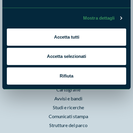
News e appuntamenti
Enti di gestione
Natura
Mostra dettagli
Punti di interesse
Storie
Accetta tutti
Foto e Video
Pubblicazioni
Accetta selezionati
Prodotti Natura in Campo
Aziende Natura in Campo
Rifiuta
Programmi e progetti
Cartografie
Avvisi e bandi
Studi e ricerche
Comunicati stampa
Strutture del parco