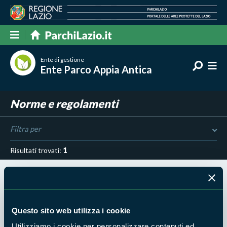
Ente di gestione
Ente Parco Appia Antica
Norme e regolamenti
Filtra per
Risultati trovati:
1
Questo sito web utilizza i cookie
30 MAR 2022 - PARCO APPIA ANTICA
Appia Antica - Atto istitutivo ed eventuali
Utilizziamo i cookie per personalizzare contenuti ed