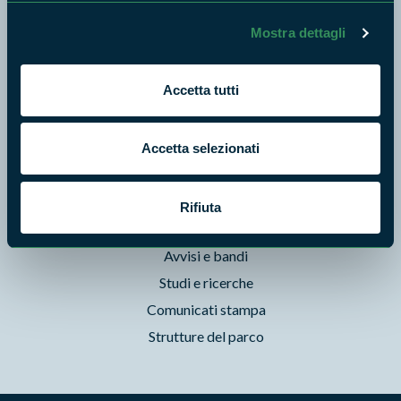
Natura
Mostra dettagli
Punti di interesse
Storie
Accetta tutti
Foto e Video
Pubblicazioni
Prodotti Natura in Campo
Accetta selezionati
Aziende Natura in Campo
Programmi e progetti
Rifiuta
Cartografie
Avvisi e bandi
Studi e ricerche
Comunicati stampa
Strutture del parco