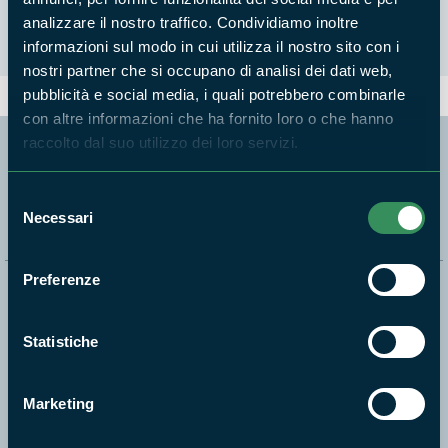
analizzare il nostro traffico. Condividiamo inoltre
informazioni sul modo in cui utilizza il nostro sito con i
nostri partner che si occupano di analisi dei dati web,
pubblicità e social media, i quali potrebbero combinarle
con altre informazioni che ha fornito loro o che hanno
raccolto dal suo utilizzo dei loro servizi.
Segui i nostri social ufficiali
Selezione
Necessari
del
consenso
Preferenze
Naviga nel sito
Statistiche
Aree Protette
Itinerari
News e appuntamenti
Marketing
Enti di gestione