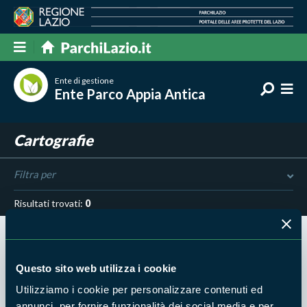
Ente di gestione
Ente Parco Appia Antica
Cartografie
Filtra per
Risultati trovati:
0
Questo sito web utilizza i cookie
Utilizziamo i cookie per personalizzare contenuti ed
Nessun risultato trovato
annunci, per fornire funzionalità dei social media e per