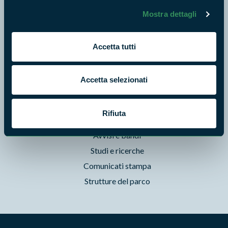
Punti di interesse
Mostra dettagli
Storie
Foto e Video
Accetta tutti
Pubblicazioni
Prodotti Natura in Campo
Accetta selezionati
Aziende Natura in Campo
Programmi e progetti
Rifiuta
Cartografie
Avvisi e bandi
Studi e ricerche
Comunicati stampa
Strutture del parco