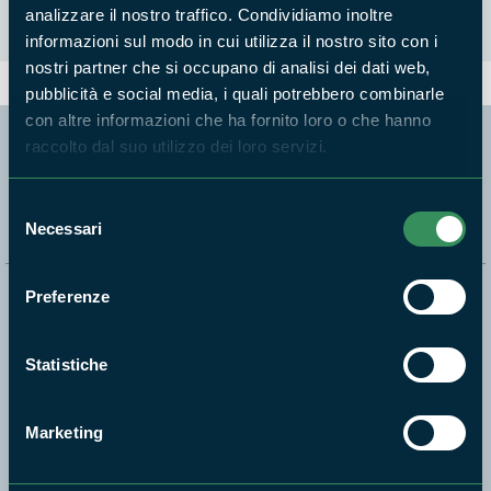
analizzare il nostro traffico. Condividiamo inoltre
informazioni sul modo in cui utilizza il nostro sito con i
nostri partner che si occupano di analisi dei dati web,
pubblicità e social media, i quali potrebbero combinarle
con altre informazioni che ha fornito loro o che hanno
raccolto dal suo utilizzo dei loro servizi.
Segui i nostri social ufficiali
Selezione
Necessari
del
consenso
Preferenze
Naviga nel sito
Aree Protette
Statistiche
Itinerari
News e appuntamenti
Marketing
Enti di gestione
Natura