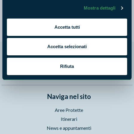
dell'antico complesso vulcanico cimino-vicano, in seguito
Mostra dettagli
incisi dai corsi d'acqua. I solchi anche profondi creati
dall'erosione fluviale hanno trasformato questi plateau,
formando il sistema delle forre.
Accetta tutti
Accetta selezionati
Segui i nostri social ufficiali
Rifiuta
Naviga nel sito
Aree Protette
Itinerari
News e appuntamenti