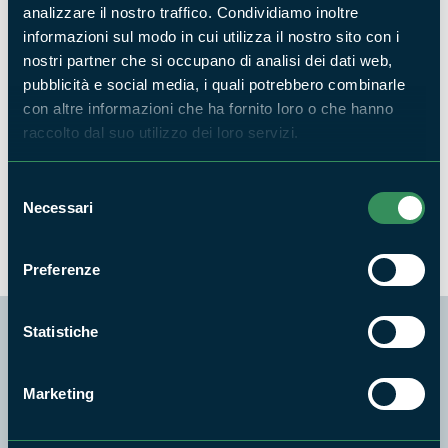
analizzare il nostro traffico. Condividiamo inoltre
Le uniche aree boscate nel comune di Corchiano sono proprio
informazioni sul modo in cui utilizza il nostro sito con i
le profonde valli scavate dai fossi. In alto si trovano nei
nostri partner che si occupano di analisi dei dati web,
settori più assolati specie termofile come il leccio,
pubblicità e social media, i quali potrebbero combinarle
accompagnato da orniello, acero minore e bagolaro.
con altre informazioni che ha fornito loro o che hanno
Nell'ombra della forra prosperano invece le felci, come la
raccolto dal suo utilizzo dei loro servizi.
felce maschio, la lingua cervina, il capelvenere e l'ombelico di
Venere. Tra le specie arboree sono diffusi ontano nero, salice
Selezione
bianco, pioppo nero, olmo e pioppo bianco.
Necessari
del
consenso
Preferenze
Statistiche
Geologia
Marketing
A una quota media di 150-200 metri, il paesaggio dell'area
protetta comprende terrazzi formati dal materiale eruttivo