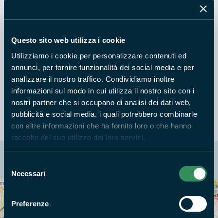
oliveti, conche lacustri, aree urbanizzate, centri storici e aree
archeologiche. In un territorio con queste caratteristiche i
micromammiferi possono svolgere il ruolo di indicatori delle
Questo sito web utilizza i cookie
variazioni degli habitat naturali. I dati rilevati, messi a
Utilizziamo i cookie per personalizzare contenuti ed
confronto con le informazioni raccolte in passato,
annunci, per fornire funzionalità dei social media e per
contribuiscono a ricostruire l'evoluzione dei vari ambienti e
analizzare il nostro traffico. Condividiamo inoltre
saranno di aiuto al momento di prendere delle decisioni
informazioni sul modo in cui utilizza il nostro sito con i
gestionali con l'obiettivo della salvaguardia del territorio.
nostri partner che si occupano di analisi dei dati web,
pubblicità e social media, i quali potrebbero combinarle
con altre informazioni che ha fornito loro o che hanno
raccolto dal suo utilizzo dei loro servizi.
La mappa di Parchilazio.it
Selezione
Necessari
del
consenso
Cerca nella mappa
OPZIONI
Preferenze