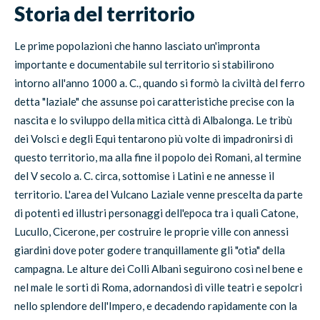
Storia del territorio
Le prime popolazioni che hanno lasciato un'impronta
importante e documentabile sul territorio si stabilirono
intorno all'anno 1000 a. C., quando si formò la civiltà del ferro
detta "laziale" che assunse poi caratteristiche precise con la
nascita e lo sviluppo della mitica città di Albalonga. Le tribù
dei Volsci e degli Equi tentarono più volte di impadronirsi di
questo territorio, ma alla fine il popolo dei Romani, al termine
del V secolo a. C. circa, sottomise i Latini e ne annesse il
territorio. L'area del Vulcano Laziale venne prescelta da parte
di potenti ed illustri personaggi dell'epoca tra i quali Catone,
Lucullo, Cicerone, per costruire le proprie ville con annessi
giardini dove poter godere tranquillamente gli "otia" della
campagna. Le alture dei Colli Albani seguirono così nel bene e
nel male le sorti di Roma, adornandosi di ville teatri e sepolcri
nello splendore dell'Impero, e decadendo rapidamente con la