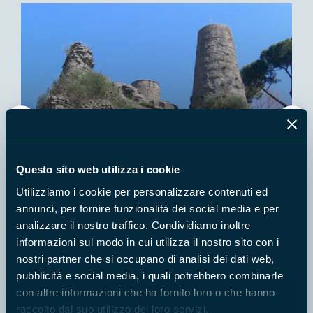
Questo sito web utilizza i cookie
Utilizziamo i cookie per personalizzare contenuti ed
Dal Neolitico all'Impero Romano
annunci, per fornire funzionalità dei social media e per
analizzare il nostro traffico. Condividiamo inoltre
informazioni sul modo in cui utilizza il nostro sito con i
nostri partner che si occupano di analisi dei dati web,
Archeologia e arte
pubblicità e social media, i quali potrebbero combinarle
con altre informazioni che ha fornito loro o che hanno
I Comuni del Parco sono ricchissimi di testimonianze storiche
raccolto dal suo utilizzo dei loro servizi.