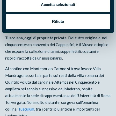
Maderno e dall'ingegnere Giovanni Fontana ai primi del
Accetta selezionati
Seicento. Gli interni offrono sale riccamente decorate dal
Cavalier d'Arpino, ma è lo splendido ninfeo all'esterno a
Rifiuta
catturare in particolare l'attenzione, con ambienti decorati
dal Domenichino. Altre ville sono Villa Falconieri e Villa
Tuscolana, oggi di proprietà privata. Del tutto originale, nel
cinquecentesco convento dei Cappuccini, è il Museo etiopico
che espone la collezione di armi, suppellettili, costumi e
ricordi raccolta da un missionario.
Al confine con Monteporzio Catone si trova invece Villa
Mondragone, sorta in parte sui resti della villa romana dei
Quintili: voluta dal cardinale Altemps nel Cinquecento e
ampliata nel secolo successivo dal Maderno, ospita
attualmente la sede di rappresentanza dell'Università di Roma
Torvergata. Non molto distante, sorgeva sull'omonima
collina,
Tusculum
, tra i centri più antichi e importanti del
Latium vetus.