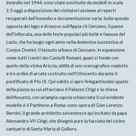
incendio nel 1944, sono state sostituite da modelli in scala
1:5 oggi a disposizione dei visitatori assieme ai reperti
recuperati dall'incendio e documentazione varia. Sulla sponda
opposta del lago e di nuovo sull'Appia c'è Genzano, il paese
dell'Infiorata, una delle feste popolari più belle e famose del
Lazio, che ha luogo ogni anno nella domenica successiva al
Corpus Domini. Il tessuto urbano di Genzano, in espansione
come tutti i centri dei Castelli Romani, quasi si fonde con
quello della vicina Ariccia, aldilà di uno scenografico viadotto
a tre ordini di arcate costruito nell'Ottocento durante il
pontificato di Pio IX. Qui subito si apre l'elegantissimo spazio
della piazza su cui affacciano il Palazzo Chigi e la chiesa
dell'Assunta, con un'ampia cupola schiacciata il cui evidente
modello è il Pantheon a Roma: sono opera di Gian Lorenzo
Bernini, il grande architetto seicentesco qui invitato da papa
Alessandro VII Chigi, che disegnò pure la facciata del vicino
santuario di Santa Maria di Galloro.