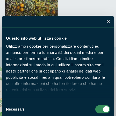
Arancia Bionda di Fondi
Questo sito web utilizza i cookie
Utilizziamo i cookie per personalizzare contenuti ed
annunci, per fornire funzionalità dei social media e per
La mappa di Parchilazio.it
analizzare il nostro traffico. Condividiamo inoltre
informazioni sul modo in cui utilizza il nostro sito con i
nostri partner che si occupano di analisi dei dati web,
pubblicità e social media, i quali potrebbero combinarle
Cerca nella mappa
OPZIONI
con altre informazioni che ha fornito loro o che hanno
raccolto dal suo utilizzo dei loro servizi.
Selezione
Necessari
del