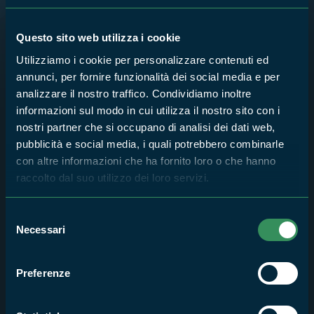
Questo sito web utilizza i cookie
Gabi e l'Ossigeno
Utilizziamo i cookie per personalizzare contenuti ed
annunci, per fornire funzionalità dei social media e per
analizzare il nostro traffico. Condividiamo inoltre
informazioni sul modo in cui utilizza il nostro sito con i
nostri partner che si occupano di analisi dei dati web,
pubblicità e social media, i quali potrebbero combinarle
con altre informazioni che ha fornito loro o che hanno
raccolto dal suo utilizzo dei loro servizi.
Selezione
Necessari
del
consenso
Gabi e la Giornata Mondiale delle Zone
Umide del 2 febbraio 2022
Preferenze