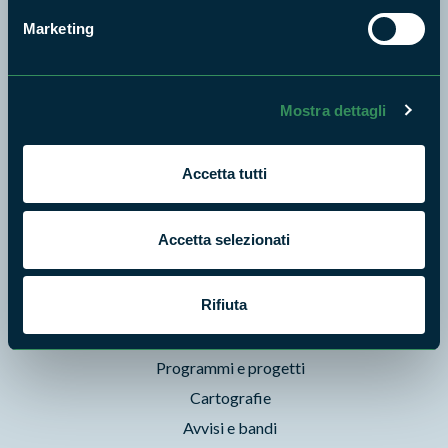
Marketing
Aree Protette
Itinerari
News e appuntamenti
Mostra dettagli
Enti di gestione
Natura
Accetta tutti
Punti di interesse
Storie
Accetta selezionati
Foto e Video
Pubblicazioni
Rifiuta
Prodotti Natura in Campo
Aziende Natura in Campo
Programmi e progetti
Cartografie
Avvisi e bandi