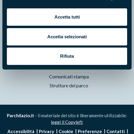
Foto e Video
Pubblicazioni
Accetta tutti
Prodotti Natura in Campo
Aziende Natura in Campo
Accetta selezionati
Programmi e progetti
Cartografie
Rifiuta
Avvisi e bandi
Studi e ricerche
Comunicati stampa
Strutture del parco
Parchilazio.it
- Il materiale del sito è liberamente utilizzabile:
leggi il Copyleft
Accessibilità
Privacy
Cookie
Preferenze
Contatti