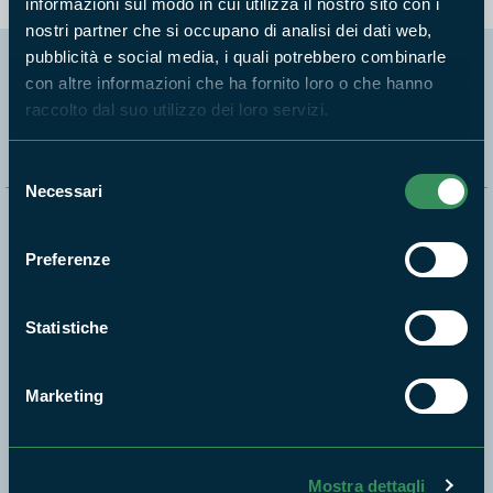
informazioni sul modo in cui utilizza il nostro sito con i
nostri partner che si occupano di analisi dei dati web,
pubblicità e social media, i quali potrebbero combinarle
con altre informazioni che ha fornito loro o che hanno
Segui i nostri social ufficiali
raccolto dal suo utilizzo dei loro servizi.
Selezione
Necessari
del
consenso
Naviga nel sito
Preferenze
Aree Protette
Itinerari
Statistiche
News e appuntamenti
Enti di gestione
Marketing
Natura
Punti di interesse
Storie
Mostra dettagli