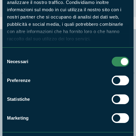
analizzare il nostro traffico. Condividiamo inoltre
informazioni sul modo in cui utilizza il nostro sito con i
nostri partner che si occupano di analisi dei dati web,
pubblicità e social media, i quali potrebbero combinarle
con altre informazioni che ha fornito loro o che hanno
raccolto dal suo utilizzo dei loro servizi.
Segui i nostri social ufficiali
Selezione
Necessari
del
consenso
Preferenze
Naviga nel sito
Aree Protette
Statistiche
Itinerari
News e appuntamenti
Marketing
Enti di gestione
Natura