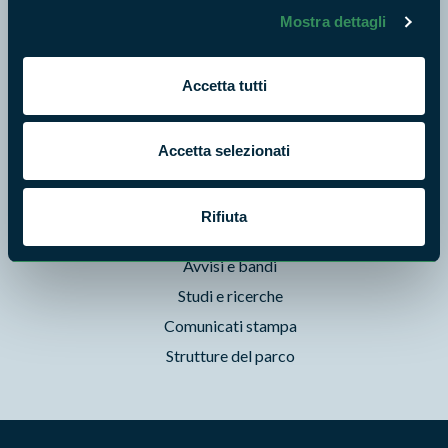
Mostra dettagli
Punti di interesse
Storie
Foto e Video
Accetta tutti
Pubblicazioni
Prodotti Natura in Campo
Accetta selezionati
Aziende Natura in Campo
Programmi e progetti
Rifiuta
Cartografie
Avvisi e bandi
Studi e ricerche
Comunicati stampa
Strutture del parco