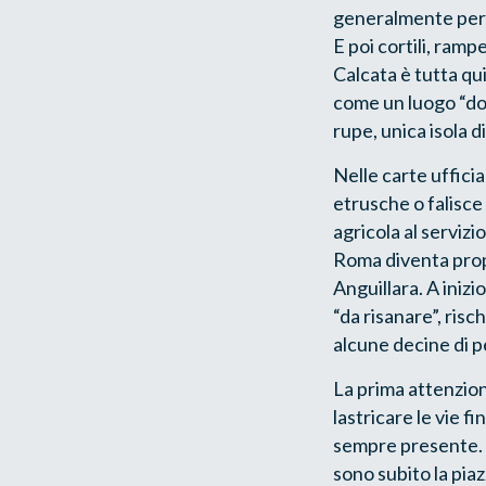
generalmente perso
E poi cortili, ramp
Calcata è tutta qu
come un luogo “dov
rupe, unica isola d
Nelle carte ufficia
etrusche o falisce
agricola al servizi
Roma diventa propri
Anguillara. A iniz
“da risanare”, risc
alcune decine di 
La prima attenzione 
lastricare le vie 
sempre presente. U
sono subito la piaz