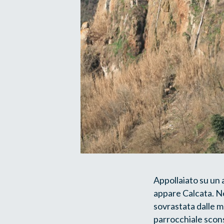
Appollaiato su un 
appare Calcata. Ne
sovrastata dalle m
parrocchiale scons