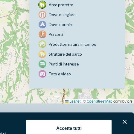
Aree protette
Dove mangiare
Dove dormire
Percorsi
Produttori natura in campo
Strutture del parco
Punti di interesse
Foto e video
Leaflet
|
©
OpenStreetMap
contributors
erari
News e appuntamenti
Accetta tutti