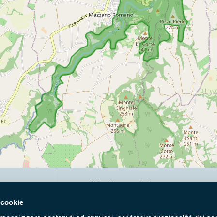
Naviga nel sito
 cookie
Aree Protette
Itin