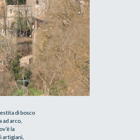
estita di bosco
a ad arco,
ov’è la
 artigiani,