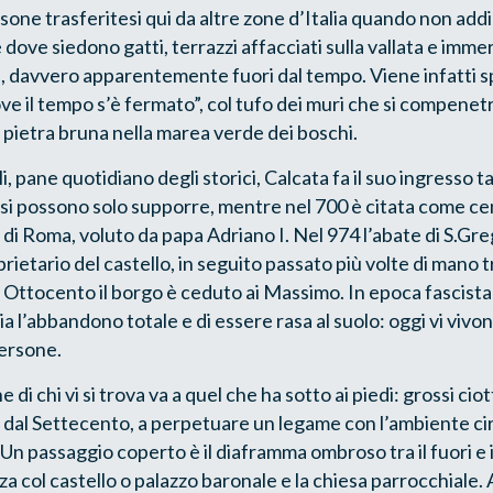
ne trasferitesi qui da altre zone d’Italia quando non addir
e dove siedono gatti, terrazzi affacciati sulla vallata e immer
i, davvero apparentemente fuori dal tempo. Viene infatti s
e il tempo s’è fermato”, col tufo dei muri che si compenetr
i pietra bruna nella marea verde dei boschi.
li, pane quotidiano degli storici, Calcata fa il suo ingresso 
 si possono solo supporre, mentre nel 700 è citata come c
o di Roma, voluto da papa Adriano I. Nel 974 l’abate di S.Greg
etario del castello, in seguito passato più volte di mano tra 
io Ottocento il borgo è ceduto ai Massimo. In epoca fascist
hia l’abbandono totale e di essere rasa al suolo: oggi vi viv
persone.
di chi vi si trova va a quel che ha sotto ai piedi: grossi ciot
fin dal Settecento, a perpetuare un legame con l’ambiente c
n passaggio coperto è il diaframma ombroso tra il fuori e il
za col castello o palazzo baronale e la chiesa parrocchiale. 