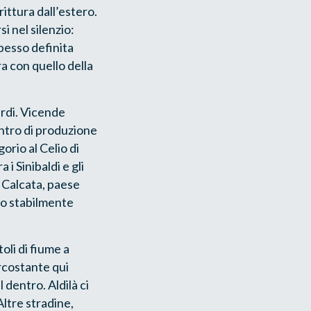
ittura dall’estero.
si nel silenzio:
pesso definita
a con quello della
tardi. Vicende
entro di produzione
orio al Celio di
i Sinibaldi e gli
a Calcata, paese
ono stabilmente
toli di fiume a
ircostante qui
 dentro. Aldilà ci
Altre stradine,