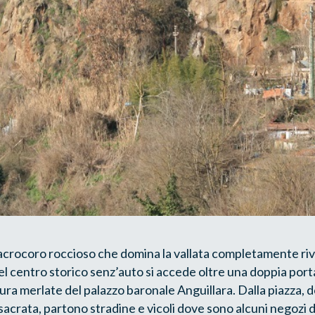
acrocoro roccioso che domina la vallata completamente riv
l centro storico senz’auto si accede oltre una doppia port
ura merlate del palazzo baronale Anguillara. Dalla piazza, d
acrata, partono stradine e vicoli dove sono alcuni negozi di