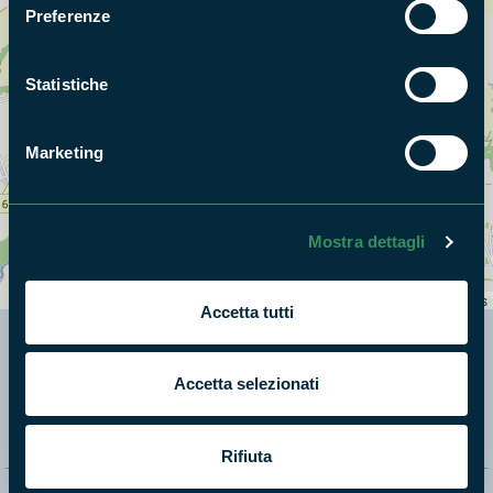
Preferenze
Statistiche
Marketing
Mostra dettagli
+
−
Leaflet
|
©
OpenStreetMap
contributors
Accetta tutti
Segui i nostri social ufficiali
Accetta selezionati
Rifiuta