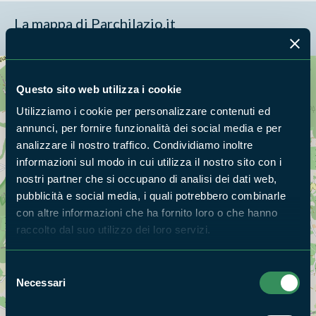
La mappa di Parchilazio.it
Cerca nella mappa
OPZIONI
Questo sito web utilizza i cookie
Utilizziamo i cookie per personalizzare contenuti ed
annunci, per fornire funzionalità dei social media e per
analizzare il nostro traffico. Condividiamo inoltre
informazioni sul modo in cui utilizza il nostro sito con i
nostri partner che si occupano di analisi dei dati web,
pubblicità e social media, i quali potrebbero combinarle
con altre informazioni che ha fornito loro o che hanno
raccolto dal suo utilizzo dei loro servizi.
Selezione
Necessari
del
consenso