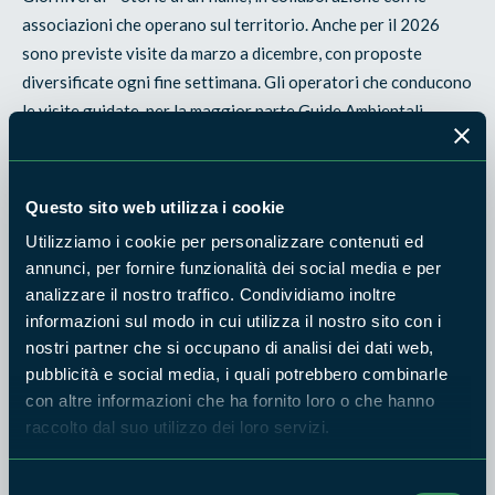
associazioni che operano sul territorio. Anche per il 2026
sono previste visite da marzo a dicembre, con proposte
diversificate ogni fine settimana. Gli operatori che conducono
le visite guidate, per la maggior parte Guide Ambientali
Escursionistiche, ci faranno scoprire i luoghi più belli del
Parco, ma anche le bellezze che il nostro territorio ci offre
fuori dai confini del Parco.
Questo sito web utilizza i cookie
La prenotazione presso l’Associazione che svolge
Utilizziamo i cookie per personalizzare contenuti ed
annunci, per fornire funzionalità dei social media e per
l’escursione è obbligatoria, in modo da organizzare al meglio
analizzare il nostro traffico. Condividiamo inoltre
la visita. La partecipazione prevede un contributo volontario
informazioni sul modo in cui utilizza il nostro sito con i
di 8 euro per mezza giornata e 12 euro per l’intera giornata
nostri partner che si occupano di analisi dei dati web,
per gli adulti (salvo se diversamente comunicato alla
pubblicità e social media, i quali potrebbero combinarle
prenotazione), nulla per i ragazzi sotto i 12 anni eccetto per
con altre informazioni che ha fornito loro o che hanno
le attività espressamente dedicate ai bambini e alle famiglie.
raccolto dal suo utilizzo dei loro servizi.
Scarica in alto a destra le attività previste fino a settembre.
Selezione