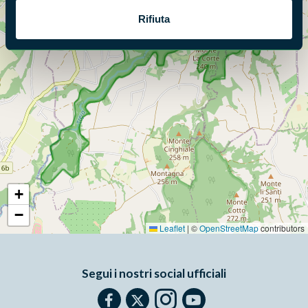
Rifiuta
+
−
Leaflet
|
©
OpenStreetMap
contributors
Segui i nostri social ufficiali