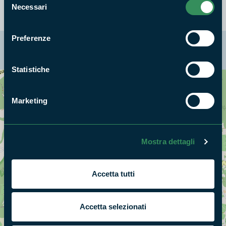
Necessari
del
consenso
Preferenze
La mappa di Parchilazio.it
Statistiche
Cerca nella mappa
OPZIONI
Marketing
Mostra dettagli
Accetta tutti
Accetta selezionati