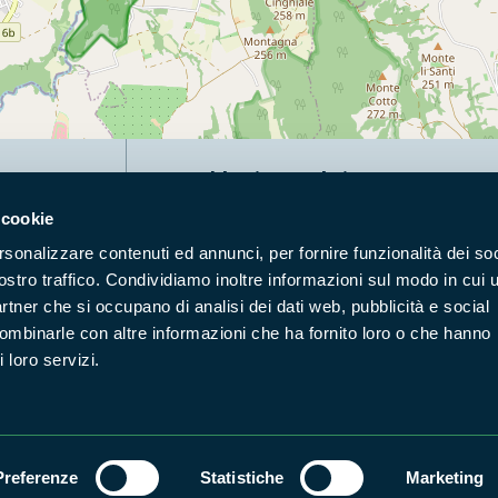
Naviga nel sito
 cookie
Aree Protette
Itin
rsonalizzare contenuti ed annunci, per fornire funzionalità dei soc
Enti di gestione
Nat
ostro traffico. Condividiamo inoltre informazioni sul modo in cui u
Storie
Foto
partner che si occupano di analisi dei dati web, pubblicità e social
Prodotti Natura in Campo
Azi
combinarle con altre informazioni che ha fornito loro o che hanno
 loro servizi.
Cartografie
Avvi
Comunicati stampa
Stru
Preferenze
Statistiche
Marketing
Accessibilità
Privacy
ggi il Copyleft