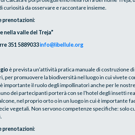
i curiosità da osservare e raccontare insieme.
e prenotazioni:
 nella valle del Treja”
urre
351 5889033
info@libellule.org
gio
è prevista un’attività pratica manuale di costruzione di 
ri, per promuovere la biodiversità nel luogo in cui vivete con
 importante il ruolo degli impollinatori anche per le nostre 
uno dei partecipanti porterà con se l'hotel degli insetti rea
alcone, nel proprio orto o in un luogo in cui è importante fac
ecie vegetali. Non servono competenze specifiche: solo cur
.
e prenotazioni: