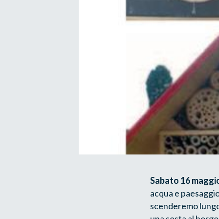
Sabato 16 maggi
acqua e paesaggio.
scenderemo lungo 
una sosta al borgo