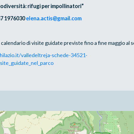
odiversità: rifugi per impollinatori”
47 1976030
elena.actis@gmail.com
 calendario di visite guidate previste fino a fine maggio al 
ilazio.it/valledeltreja-schede-34521-
isite_guidate_nel_parco