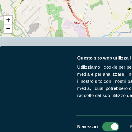
+
−
Segui i nostri social ufficiali
Questo sito web utilizza i
Utilizziamo i cookie per pe
media e per analizzare il n
il nostro sito con i nostri 
media, i quali potrebbero 
raccolto dal suo utilizzo dei
Selezione
Necessari
Parchilazio.it
- Il materiale del sito è liberamente utilizzabile:
le
del