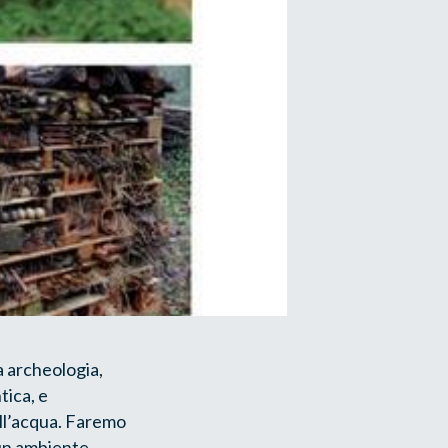
ra archeologia,
tica, e
ll’acqua. Faremo
 un ambiente