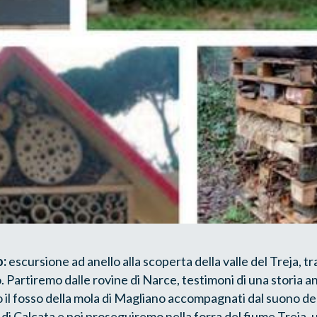
o:
escursione ad anello alla scoperta della valle del Treja, t
 Partiremo dalle rovine di Narce, testimoni di una storia an
il fosso della mola di Magliano accompagnati dal suono de
 di Calcata e poi proseguiremo nella forra del fiume Treja,