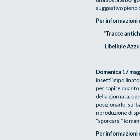
suggestivo pieno d
Per informazioni 
“
Tracce antiche
Libellule Azz
Domenica 17 mag
insetti impollinato
per capire quanto è
della giornata, ogn
posizionarlo: sul b
riproduzione di sp
“sporcarsi” le mani
Per informazioni 