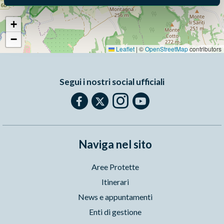
+
−
Leaflet
|
©
OpenStreetMap
contributors
Segui i nostri social ufficiali
Naviga nel sito
Aree Protette
Itinerari
News e appuntamenti
Enti di gestione