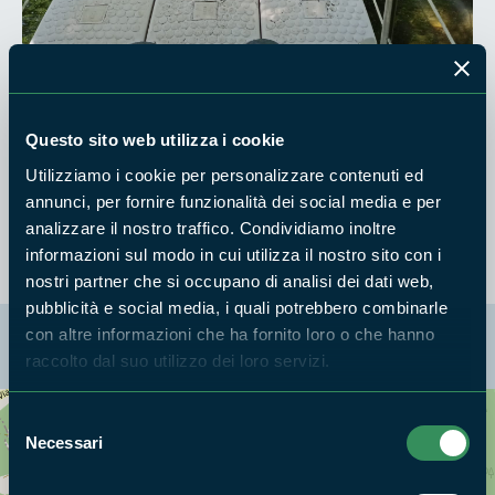
Questo sito web utilizza i cookie
La passerella tra le due sponde del Treja a Monte Gelato è
Utilizziamo i cookie per personalizzare contenuti ed
stata montata dai Guardiaparco ed è nuovamente fruibile
annunci, per fornire funzionalità dei social media e per
analizzare il nostro traffico. Condividiamo inoltre
informazioni sul modo in cui utilizza il nostro sito con i
nostri partner che si occupano di analisi dei dati web,
pubblicità e social media, i quali potrebbero combinarle
con altre informazioni che ha fornito loro o che hanno
La mappa di Parchilazio.it
raccolto dal suo utilizzo dei loro servizi.
Selezione
Cerca nella mappa
OPZIONI
Necessari
del
consenso