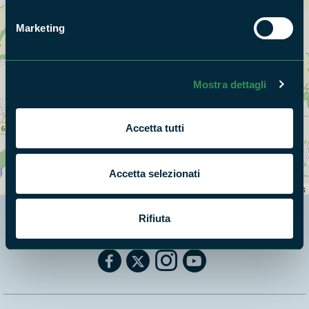
Marketing
Mostra dettagli
Accetta tutti
+
−
Accetta selezionati
Leaflet
|
©
OpenStreetMap
contributors
Rifiuta
Segui i nostri social ufficiali