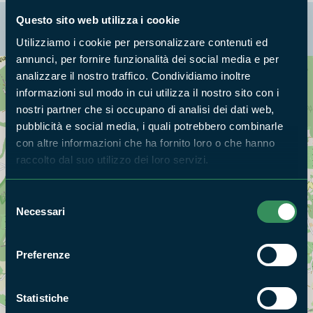
Questo sito web utilizza i cookie
La mappa di Parchilazio.it
Utilizziamo i cookie per personalizzare contenuti ed
annunci, per fornire funzionalità dei social media e per
analizzare il nostro traffico. Condividiamo inoltre
Cerca nella mappa
OPZIONI
informazioni sul modo in cui utilizza il nostro sito con i
nostri partner che si occupano di analisi dei dati web,
pubblicità e social media, i quali potrebbero combinarle
con altre informazioni che ha fornito loro o che hanno
raccolto dal suo utilizzo dei loro servizi.
Selezione
Necessari
del
consenso
Preferenze
Statistiche