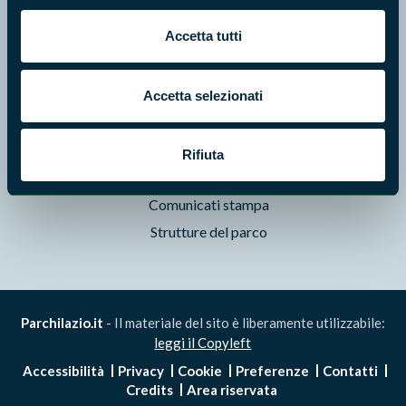
Pubblicazioni
Accetta tutti
Prodotti Natura in Campo
Aziende Natura in Campo
Programmi e progetti
Accetta selezionati
Cartografie
Avvisi e bandi
Rifiuta
Studi e ricerche
Comunicati stampa
Strutture del parco
Parchilazio.it
- Il materiale del sito è liberamente utilizzabile:
leggi il Copyleft
Accessibilità
Privacy
Cookie
Preferenze
Contatti
Credits
Area riservata