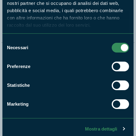
nostri partner che si occupano di analisi dei dati web,
pubblicità e social media, i quali potrebbero combinarle
Segui i nostri social ufficiali
con altre informazioni che ha fornito loro o che hanno
raccolto dal suo utilizzo dei loro servizi.
Selezione
Necessari
del
Naviga nel sito
consenso
Preferenze
Aree Protette
Itinerari
Statistiche
News e appuntamenti
Enti di gestione
Natura
Marketing
Punti di interesse
Storie
Mostra dettagli
Foto e Video