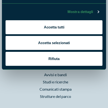
Enti di gestione
Natura
Mostra dettagli
Punti di interesse
Storie
Accetta tutti
Foto e Video
Pubblicazioni
Accetta selezionati
Prodotti Natura in Campo
Aziende Natura in Campo
Rifiuta
Programmi e progetti
Cartografie
Avvisi e bandi
Studi e ricerche
Comunicati stampa
Strutture del parco