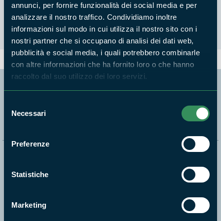
annunci, per fornire funzionalità dei social media e per
Nessun risultato trovato
analizzare il nostro traffico. Condividiamo inoltre
informazioni sul modo in cui utilizza il nostro sito con i
nostri partner che si occupano di analisi dei dati web,
pubblicità e social media, i quali potrebbero combinarle
con altre informazioni che ha fornito loro o che hanno
raccolto dal suo utilizzo dei loro servizi.
Segui i nostri social ufficiali
Selezione
Necessari
del
consenso
Preferenze
Naviga nel sito
Statistiche
Aree Protette
Itinerari
Marketing
News e appuntamenti