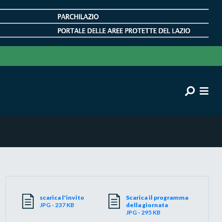
scarica l'invito
Scarica il programma
JPG - 237 KB
della giornata
JPG - 295 KB