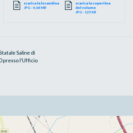
scarica la locandina
scarica la copertina
JPG - 4,64 MB
del volume
JPG - 125 KB
tatale Saline di
0 presso l'Ufficio