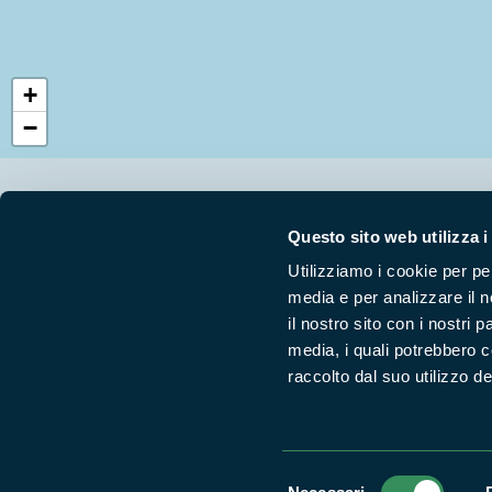
+
−
Segui i nostri social ufficiali
Questo sito web utilizza i
Utilizziamo i cookie per pe
media e per analizzare il n
il nostro sito con i nostri 
media, i quali potrebbero 
raccolto dal suo utilizzo dei
Selezione