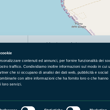
Naviga nel sito
 cookie
Aree Protette
Itin
rsonalizzare contenuti ed annunci, per fornire funzionalità dei soc
Enti di gestione
Nat
ostro traffico. Condividiamo inoltre informazioni sul modo in cui u
Storie
Foto
partner che si occupano di analisi dei dati web, pubblicità e social
Prodotti Natura in Campo
Azi
combinarle con altre informazioni che ha fornito loro o che hanno
 loro servizi.
Cartografie
Avvi
Comunicati stampa
Stru