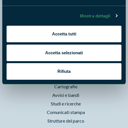
News e appuntamenti
Enti di gestione
Mostra dettagli
Natura
Punti di interesse
Accetta tutti
Storie
Foto e Video
Pubblicazioni
Accetta selezionati
Prodotti Natura in Campo
Aziende Natura in Campo
Rifiuta
Programmi e progetti
Cartografie
Avvisi e bandi
Studi e ricerche
Comunicati stampa
Strutture del parco