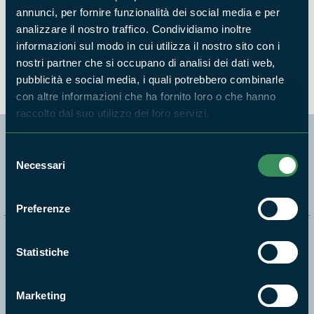
annunci, per fornire funzionalità dei social media e per
analizzare il nostro traffico. Condividiamo inoltre
Corso di Apicoltura Orientativa 2019, iniziato il
percorso formativo
informazioni sul modo in cui utilizza il nostro sito con i
NEWS
nostri partner che si occupano di analisi dei dati web,
pubblicità e social media, i quali potrebbero combinarle
con altre informazioni che ha fornito loro o che hanno
raccolto dal suo utilizzo dei loro servizi.
Selezione
Segui i nostri social ufficiali
Necessari
del
consenso
Preferenze
Naviga nel sito
Statistiche
Aree Protette
Itinerari
Marketing