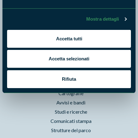
News e appuntamenti
Enti di gestione
Natura
Mostra dettagli
Punti di interesse
Storie
Accetta tutti
Foto e Video
Pubblicazioni
Accetta selezionati
Prodotti Natura in Campo
Aziende Natura in Campo
Rifiuta
Programmi e progetti
Cartografie
Avvisi e bandi
Studi e ricerche
Comunicati stampa
Strutture del parco