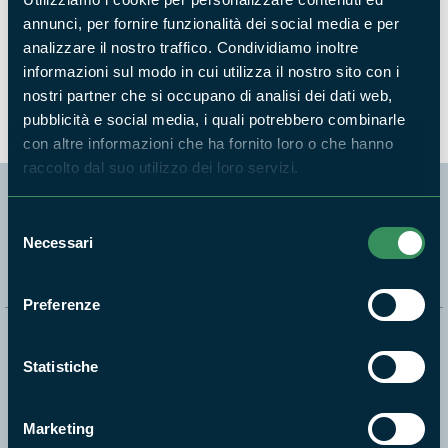
annunci, per fornire funzionalità dei social media e per
analizzare il nostro traffico. Condividiamo inoltre
Lo stagno di Villa Barattolo
informazioni sul modo in cui utilizza il nostro sito con i
NEWS
nostri partner che si occupano di analisi dei dati web,
pubblicità e social media, i quali potrebbero combinarle
con altre informazioni che ha fornito loro o che hanno
raccolto dal suo utilizzo dei loro servizi.
Segui i nostri social ufficiali
Selezione
Necessari
del
consenso
Preferenze
Naviga nel sito
Statistiche
Aree Protette
Itinerari
Marketing