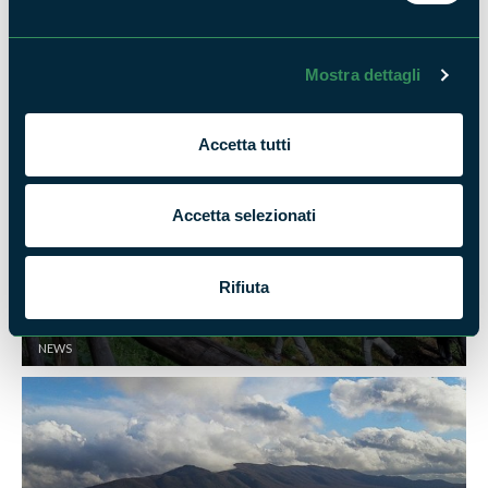
Mostra dettagli
Open Day al Parco dei Castelli Romani
NEWS
Accetta tutti
Accetta selezionati
Rifiuta
"Parco anch'io" 2018: entusiasmo per la
giornata dedicata all'ambiente
NEWS