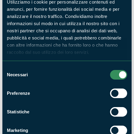
Utilizziamo i cookie per personalizzare contenuti ed
annunci, per fornire funzionalità dei social media e per
Il sentiero didattico e le attività di educazione
analizzare il nostro traffico. Condividiamo inoltre
ambientale
informazioni sul modo in cui utilizza il nostro sito con i
NEWS
nostri partner che si occupano di analisi dei dati web,
pubblicità e social media, i quali potrebbero combinarle
con altre informazioni che ha fornito loro o che hanno
raccolto dal suo utilizzo dei loro servizi.
Selezione
Necessari
del
consenso
Iniziative per l'Appia Day 2018
Preferenze
NEWS
Statistiche
Marketing