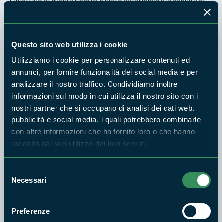
Obiettivo di questa ricerca è stato determinare la densità di
popolazione del lepidottero e
valutare l’incidenza dei parassitoidi oofagi nella Riserva
“Selva del Lamone” (VT). Le
Questo sito web utilizza i cookie
osservazioni hanno determinato che le popolazioni di L.
Utilizziamo i cookie per personalizzare contenuti ed
dispar sono attualmente in fase di
annunci, per fornire funzionalità dei social media e per
latenza. Dalle ovature raccolte e allevate in laboratorio non è
analizzare il nostro traffico. Condividiamo inoltre
emersa la presenza di
informazioni sul modo in cui utilizza il nostro sito con i
parassitoidi. Questi risultati confermano l'importanza del
nostri partner che si occupano di analisi dei dati web,
monitoraggio per comprendere le
pubblicità e social media, i quali potrebbero combinarle
dinamiche di popolazione del fillofago, e rappresentano un
con altre informazioni che ha fornito loro o che hanno
punto di partenza per future
raccolto dal suo utilizzo dei loro servizi.
ricerche riguardanti il ruolo dei parassitoidi oofagi nel
controllo di L. dispar.
Selezione
Necessari
del
consenso
Preferenze