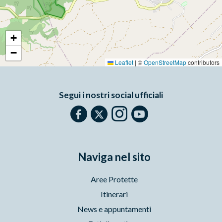
+
−
Leaflet
|
©
OpenStreetMap
contributors
Segui i nostri social ufficiali
Naviga nel sito
Aree Protette
Itinerari
News e appuntamenti