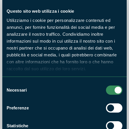
Questo sito web utilizza i cookie
Utilizziamo i cookie per personalizzare contenuti ed
annunci, per fornire funzionalità dei social media e per
RISERVA NATURALE SELVA DEL LAMONE
analizzare il nostro traffico. Condividiamo inoltre
3 - Sentiero dei Lacioni
informazioni sul modo in cui utilizza il nostro sito con i
Difficoltà:
1h e 30m
nostri partner che si occupano di analisi dei dati web,
E
pubblicità e social media, i quali potrebbero combinarle
con altre informazioni che ha fornito loro o che hanno
raccolto dal suo utilizzo dei loro servizi.
Selezione
RISERVA NATURALE SELVA DEL LAMONE
Necessari
del
4 - Roppozzo-Rosacrepante-
consenso
Rofalco
Preferenze
Difficoltà:
2h e 20m
E
Statistiche