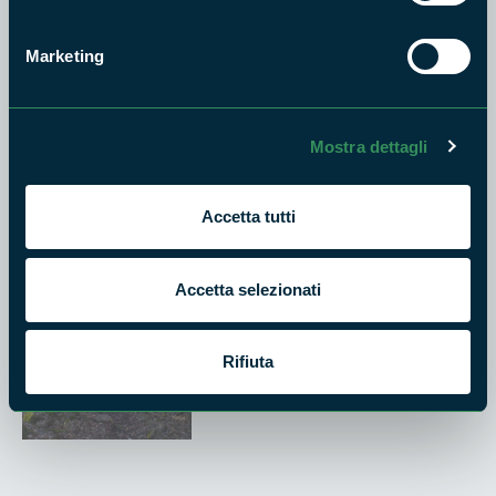
Marketing
RISERVA NATURALE SELVA DEL LAMONE
5 - da S. Anna a Rofalco
Difficoltà:
2h
E
Mostra dettagli
Accetta tutti
RISERVA NATURALE SELVA DEL LAMONE
Accetta selezionati
6 - Sentiero La Strompia
Difficoltà:
40m
E
Rifiuta