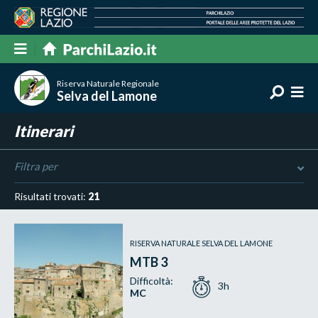
Riserva Naturale Regionale
Selva del Lamone
Itinerari
Filtra per
Risultati trovati:
21
RISERVA NATURALE SELVA DEL LAMONE
MTB 3
Difficoltà:
3h
MC